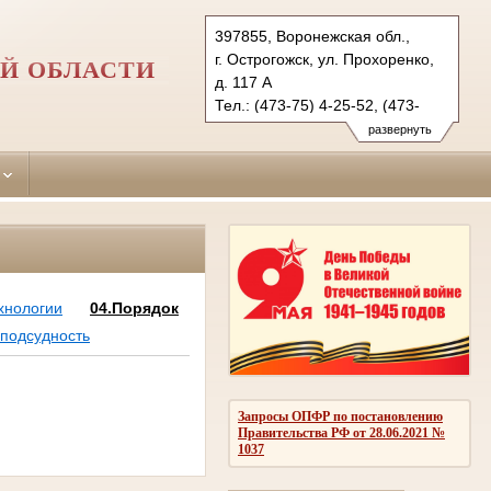
397855, Воронежская обл.,
г. Острогожск, ул. Прохоренко,
Й ОБЛАСТИ
д. 117 А
Тел.: (473-75) 4-25-52, (473-
74) 2-18-41, (47375) 4-01-
развернуть
32 (ф.)
otstrogozhsky.vrn@sudrf.ru
хнологии
04.Порядок
 подсудность
Запросы ОПФР по постановлению
Правительства РФ от 28.06.2021 №
1037