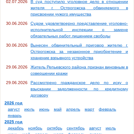
02.07.2026
В суд поступило уголовное дело в отношении
жителя г. Острогожска, обвиняемого в
присвоении чужого имущества
30.06.2026
Судом удовлетвоерно представление уголовно-
исполнительной инспекции о замене
обязательных работ лишением свободы
30.06.2026
Вынесен обвинительный приговор жителю г.
Острогожска за незаконное приобретение и
хранение взрывного устройства
29.06.2026
Житель Репьевского района признан виновным в
совершении кражи
29.06.2026
Рассмотрено гражданское дело по иску о
взыскании задолженности по кредитному
договору
2026 год
август
июль
июнь
май
апрель
март
февраль
январь
2025 год
декабрь
ноябрь
октябрь
сентябрь
август
июль