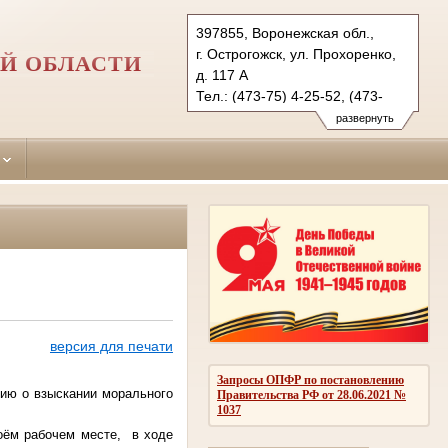
397855, Воронежская обл.,
г. Острогожск, ул. Прохоренко,
Й ОБЛАСТИ
д. 117 А
Тел.: (473-75) 4-25-52, (473-
74) 2-18-41, (47375) 4-01-
развернуть
32 (ф.)
otstrogozhsky.vrn@sudrf.ru
версия для печати
Запросы ОПФР по постановлению
нию о взыскании морального
Правительства РФ от 28.06.2021 №
1037
воём рабочем месте, в ходе