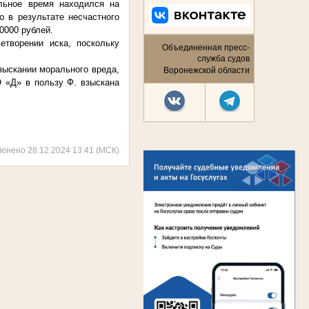
льное время находился на
о в результате несчастного
0000 рублей.
етворении иска, поскольку
Объединенная пресс-
служба судов
зыскании морального вреда,
Воронежской области
О «Д» в пользу Ф. взыскана
менено 28.12.2024 13:41 (МСК)