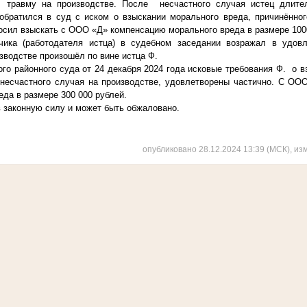
л травму на производстве. После несчастного случая истец длите
обратился в суд с иском о взыскании морального вреда, причинённог
росил взыскать с ООО «Д» компенсацию морального вреда в размере 100
чика (работодателя истца) в судебном заседании возражал в удовл
зводстве произошёл по вине истца Ф.
го районного суда от 24 декабря 2024 года исковые требования Ф. о в
 несчастного случая на производстве, удовлетворены частично. С ОО
да в размере 300 000 рублей.
в законную силу и может быть обжаловано.
опубликовано 28.12.2024 13:39 (МСК), из