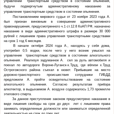
управлении транспортным средством в состоянии опьянения,
будучи подвергнутым административному наказанию за
управление транспортным средством в состоянии опьянения.
Постановлением мирового судьи от 23 ноября 2023 года А.
был признан виновным в совершении административного
правонарушения, предусмотренного ч.1 ст.12.8 КоАП РФ, назначено
наказание в виде административного штрафа в размере 30 000
рублей с лишением права управления транспортными средствами
на срок 1 год 6 месяцев.
В начале октября 2024 года А., находясь у себя дома,
употребил 0,5 водки, после чего у него возник умысел на
управление транспортным средством в состоянии алкогольного
опьянения. Реализуя задуманное А. сел за руль автомобиля и
поехал по автодороге Вороне-Луганск-х.Труд, где вблизи х.Труд
Острогожского района съехал в кювет. Прибывшие на место
дорожно-транспортного происшествия сотрудники ГИБДД
предложили А. пройти освидетельствование на состояние
алкогольного опьянения. Согласно результатам прибора
алкотектор, в выдыхаемом А. воздухе содержалось 1,73 промилле
этилового спирта.
За данное преступление законом предусмотрено наказание в
виде лишения свободы на срок до двух лет с лишением права
занимать определенные должности или заниматься определенной
деятельностью на срок до трех лет.