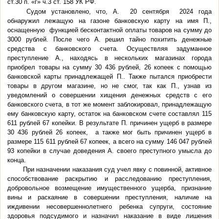
ст.30 п. «г» ч.3 ст. 158 УК РФ.
Судом установлено, что, А. 20 сентября 2024 года
обнаружил лежащую на газоне банковскую карту на имя П.,
оснащенную функцией бесконтактной оплаты товаров на сумму до
3000 рублей. После чего А. решил тайно похитить денежные
средства с банковского счета. Осуществляя задуманное
преступление А., находясь в нескольких магазинах города
приобрел товары на сумму 30 436 рублей, 26 копеек с помощью
банковской карты принадлежащей П.. Также пытался приобрести
товары в другом магазине, но не смог, так как П., узнав из
уведомлений о совершении хищения денежных средств с его
банковского счета, в тот же момент заблокировал, принадлежащую
ему банковскую карту, остаток на банковском счете составлял 115
611 рублей 67 копейки. В результате П. причинен ущерб в размере
30 436 рублей 26 копеек, а также мог быть причинен ущерб в
размере 115 611 рублей 67 копеек, а всего на сумму 146 047 рублей
93 копейки в случае доведения А. своего преступного умысла до
конца.
При назначении наказания суд учел явку с повинной, активное
способствование раскрытию и расследованию преступления,
добровольное возмещение имущественного ущерба, признание
вины и раскаяние в совершении преступления, наличие на
иждивении несовершеннолетнего ребенка супруги, состояние
здоровья подсудимого и назначил наказание в виде лишения