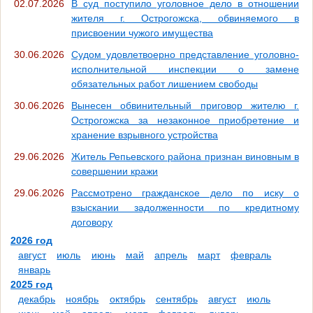
02.07.2026
В суд поступило уголовное дело в отношении
жителя г. Острогожска, обвиняемого в
присвоении чужого имущества
30.06.2026
Судом удовлетвоерно представление уголовно-
исполнительной инспекции о замене
обязательных работ лишением свободы
30.06.2026
Вынесен обвинительный приговор жителю г.
Острогожска за незаконное приобретение и
хранение взрывного устройства
29.06.2026
Житель Репьевского района признан виновным в
совершении кражи
29.06.2026
Рассмотрено гражданское дело по иску о
взыскании задолженности по кредитному
договору
2026 год
август
июль
июнь
май
апрель
март
февраль
январь
2025 год
декабрь
ноябрь
октябрь
сентябрь
август
июль